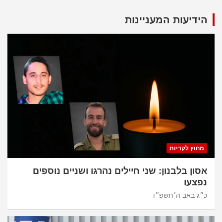
הידיעות המעניינות
מחוץ לקריות
אסון בלבנון: שני חיילים נהרגו ושניים נוספים
נפצעו
כ״ג באב ה׳תשפ״ו