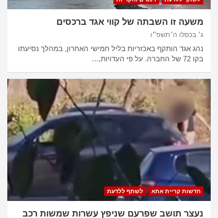
משעה זו השבתה של קווי אגד ברכסים
ג׳ בכסלו ה׳תשפ״ו
נהג אגד הותקף באכזריות בליל חמישי האחרון, במהלך נסיעתו
בקו 72 של החברה. על פי העדויות,…
חדשות קריית אתא
לשתף ללדעת
נעצר תושב שפרעם שניפץ עשרות שמשות רכב