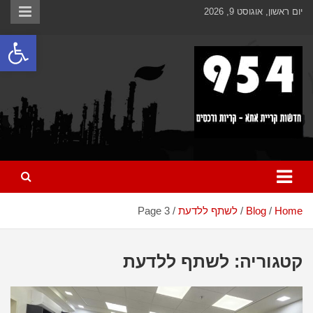
Ski
לתוכן
יום ראשון, אוגוסט 9, 2026
t
פתח
conten
כל מה שחדש ומעניין בקריית אתא והקריות
954 חדשות קריית אתא
Home
Blog
לשתף ללדעת
Page 3
קטגוריה:
לשתף ללדעת