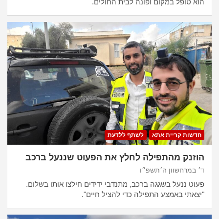
הוא טופל במקום ופונה לבית החולים.
חדשות קריית אתא
לשתף ללדעת
הוזנק מהתפילה לחלץ את הפעוט שננעל ברכב
ד׳ במרחשוון ה׳תשפ״ו
פעוט ננעל בשגגה ברכב, מתנדבי ידידים חילצו אותו בשלום.
"יצאתי באמצע התפילה כדי להציל חיים".