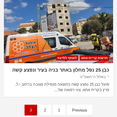
חדשות קריית אתא
לשתף ללדעת
כבן 25 נפל מחלון באתר בניה בעיר ונפצע קשה
י׳ באלול ה׳תשפ״ה
פועל כבן 25 נפצע קשה כתוצאה מנפילה מגובה ברחוב י.ל.
פרץ בקרית אתא. צווי רפואה של…
Posts
3
2
1
Previous
pagination