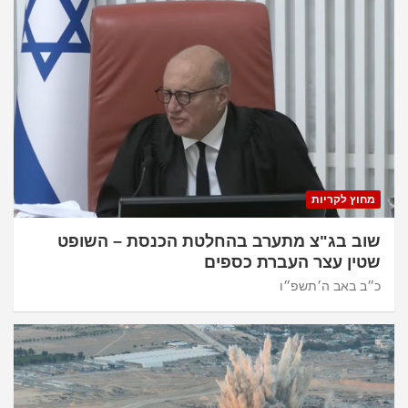
מחוץ לקריות
שוב בג"צ מתערב בהחלטת הכנסת – השופט
שטין עצר העברת כספים
כ״ב באב ה׳תשפ״ו