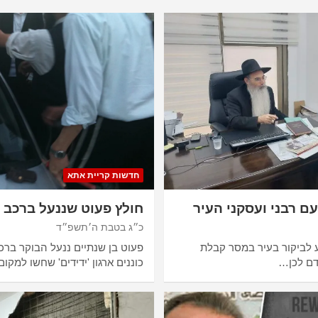
חדשות קריית אתא
ם רבני ועסקני העיר
חולץ פעוט שננעל ברכב 
כ״ג בטבת ה׳תשפ״ד
ע לביקור בעיר במסר קבלת
פעוט בן שנתיים ננעל הבוקר ברכ
ודם לכן…
כוננים ארגון 'ידידים' שחשו למקו