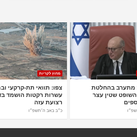
מחוץ לקריות
 מתערב בהחלטת
צפו: תוואי תת-קרקעי ובת
השופט שטין עצר
עשרות רקטות הושמד בד
פים
רצועת עזה
שפ״ו
כ״ב באב ה׳תשפ״ו