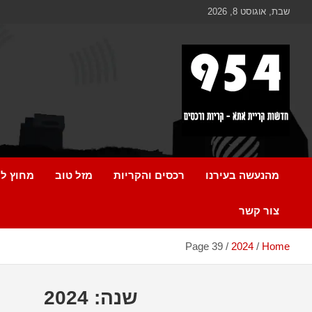
Ski
לתוכן
שבת, אוגוסט 8, 2026
t
conten
כל מה שחדש ומעניין בקריית אתא והקריות
954 חדשות קריית אתא
מהנעשה בעירנו
רכסים והקריות
מזל טוב
מחוץ לק
צור קשר
Page 39
2024
Home
שנה:
2024