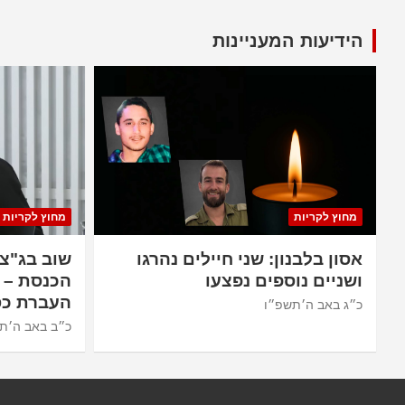
pagination
הידיעות המעניינות
מחוץ לקריות
מחוץ לקריות
אסון בלבנון: שני חיילים נהרגו
שוב בג"צ
ושניים נוספים נפצעו
הכנסת – 
העברת כס
כ״ג באב ה׳תשפ״ו
כ״ב באב ה׳ת