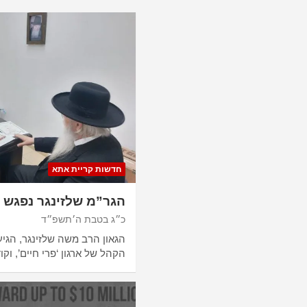
חדשות קריית אתא
הגר”מ שלזינגר נפגש ע
כ״ג בטבת ה׳תשפ״ד
הגאון הרב משה שלזינגר, הגי
הקהל של ארגון ‘פרי חיים’, וק