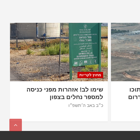
מחוץ לקריות
וכו
שימו לב! אזהרות מפני כניסה
רום
למספר נחלים בצפון
כ״ב באב ה׳תשפ״ו