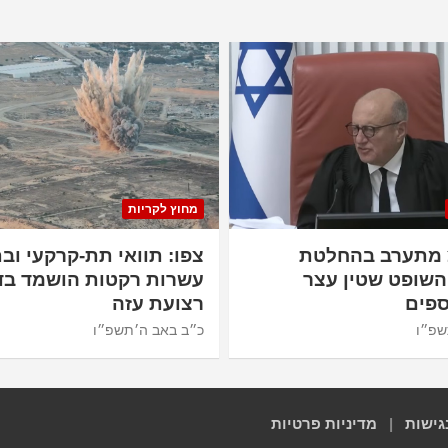
מחוץ לקריות
 מתערב בהחלטת
צפו: תוואי תת-קרקעי ובת
השופט שטין עצר
עשרות רקטות הושמד בד
פים
רצועת עזה
שפ״ו
כ״ב באב ה׳תשפ״ו
גישות
|
מדיניות פרטיות