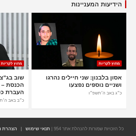
הידיעות המעניינות
מחוץ לקריות
מחוץ לקריות
אסון בלבנון: שני חיילים נהרגו
שוב בג"צ
ושניים נוספים נפצעו
הכנסת – 
העברת כס
כ״ג באב ה׳תשפ״ו
כ״ב באב ה׳ת
כל הזכויות שמורות להנהלת אתר 954 |
תנאי שימוש
|
הצהרת נ