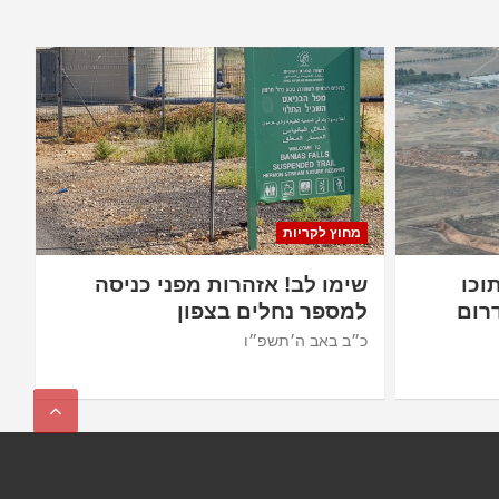
מחוץ לקריות
וכו
שימו לב! אזהרות מפני כניסה
רום
למספר נחלים בצפון
כ״ב באב ה׳תשפ״ו