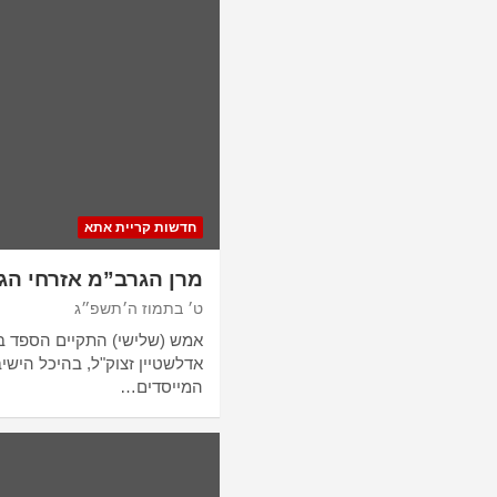
חדשות קריית אתא
מרן הגרב”מ אזרחי הג
ט׳ בתמוז ה׳תשפ״ג
אמש (שלישי) התקיים הספד ב
אדלשטיין זצוק"ל, בהיכל הישי
המייסדים…