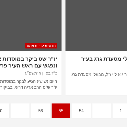
חדשות קריית אתא
לי מסעדת גרג בעיר
יו”ר שס ביקר במוסדות 
ונפגש עם ראש העיר פרץ
כ״ז בסיון ה׳תשפ״ג
ר גיא לוי ז”ל, מבעלי מסעדת גרג
היום (שישי) הגיע לבקר במוסדות
יו”ר ש”ס הרב אריה דרעי. בביקו
0
…
56
55
54
…
1