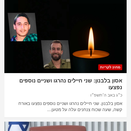
מחוץ לקריות
אסון בלבנון: שני חיילים נהרגו ושניים נוספים
נפצעו
כ״ג באב ה׳תשפ״ו
אסון בלבנון. שני חיילים נהרגו ושניים נוספים נפצעו באורח
קשה, שעה שכוח צנחנים עלה על מטען…