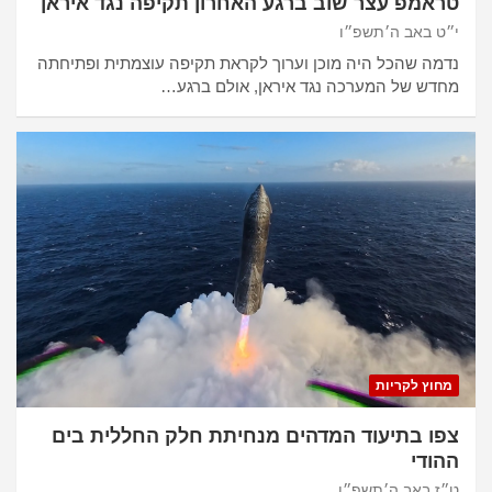
טראמפ עצר שוב ברגע האחרון תקיפה נגד איראן
י״ט באב ה׳תשפ״ו
נדמה שהכל היה מוכן וערוך לקראת תקיפה עוצמתית ופתיחתה
מחדש של המערכה נגד איראן, אולם ברגע…
מחוץ לקריות
צפו בתיעוד המדהים מנחיתת חלק החללית בים
ההודי
ט״ז באב ה׳תשפ״ו