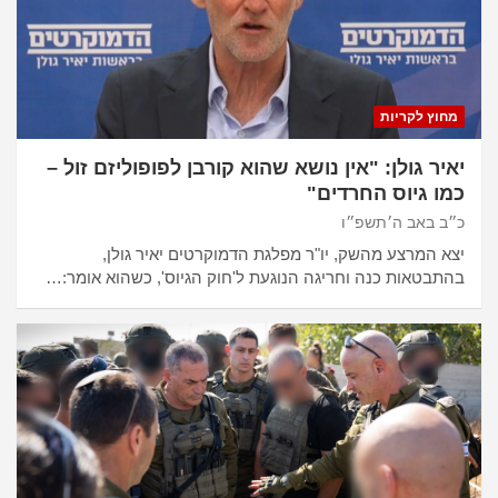
מחוץ לקריות
יאיר גולן: "אין נושא שהוא קורבן לפופוליזם זול –
כמו גיוס החרדים"
כ״ב באב ה׳תשפ״ו
יצא המרצע מהשק, יו"ר מפלגת הדמוקרטים יאיר גולן,
בהתבטאות כנה וחריגה הנוגעת ל'חוק הגיוס', כשהוא אומר:…