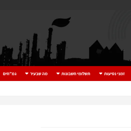
זמני נסיעות
תשלומי חשבונות
מה שבעיר
גמ”חים