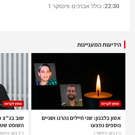
22:30:
כולל אברכים פינסקר 1
הידיעות המעניינות
מחוץ לקריות
מחוץ לקריות
אסון בלבנון: שני חיילים נהרגו ושניים
שוב בג"צ 
נוספים נפצעו
השופט שטי
כ״ג באב ה׳תשפ״ו
כ״ב באב ה׳תשפ