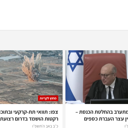
מחוץ לקריות
מתערב בהחלטת הכנסת –
צפו: תוואי תת-קרקעי ובתוכו
ן עצר העברת כספים
רקטות הושמד בדרום רצועת 
״ו
כ״ב באב ה׳תשפ״ו