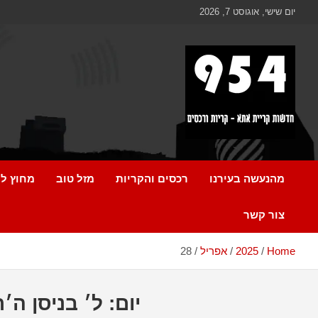
Ski
לתוכן
יום שישי, אוגוסט 7, 2026
t
conten
כל מה שחדש ומעניין בקריית אתא והקריות
954 חדשות קריית אתא
מהנעשה בעירנו
רכסים והקריות
מזל טוב
מחוץ לק
צור קשר
Home
2025
אפריל
28
יום:
ל׳ בניסן ה