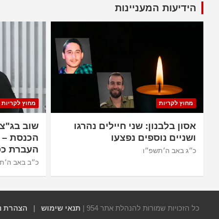
הידיעות המעניינות
מחוץ לקריות
מחוץ לקריות
אסון בלבנון: שני חיילים נהרגו
שוב בג"צ
ושניים נוספים נפצעו
הכנסת – 
העברת כס
כ״ג באב ה׳תשפ״ו
כ״ב באב ה׳ת
כל הזכויות שמורות להנהלת אתר 954 |
תנאי שימוש
|
הצהרת נ