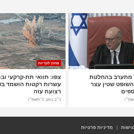
מחוץ לקריות
 מתערב בהחלטת
צפו: תוואי תת-קרקעי ובת
השופט שטין עצר
עשרות רקטות הושמד בד
פים
רצועת עזה
שפ״ו
כ״ב באב ה׳תשפ״ו
גישות
|
מדיניות פרטיות