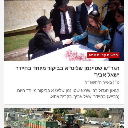
חדשות קריית אתא
הגר”ש שטיינמן שליט”א בביקור מיוחד בחיידר
‘שאל אביך’
ט״ז באייר ה׳תשפ״ה
הגאון הגדול רבי שרגא שטיינמן שליט"א בביקור מיוחד היום
(רבייע) בחיידר 'שאל אביך' בקרית אתא.