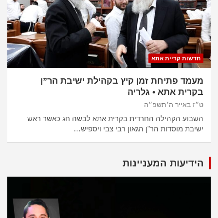
חדשות קריית אתא
מעמד פתיחת זמן קיץ בקהילת ישיבת הר”ן
בקרית אתא • גלריה
ט״ז באייר ה׳תשפ״ה
השבוע הקהילה החרדית בקרית אתא לבשה חג כאשר ראש
ישיבת מוסדות הר"ן הגאון רבי צבי ויספיש…
הידיעות המעניינות