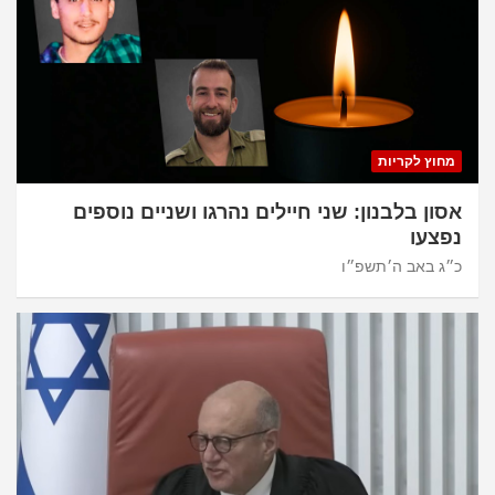
מחוץ לקריות
אסון בלבנון: שני חיילים נהרגו ושניים נוספים
נפצעו
כ״ג באב ה׳תשפ״ו