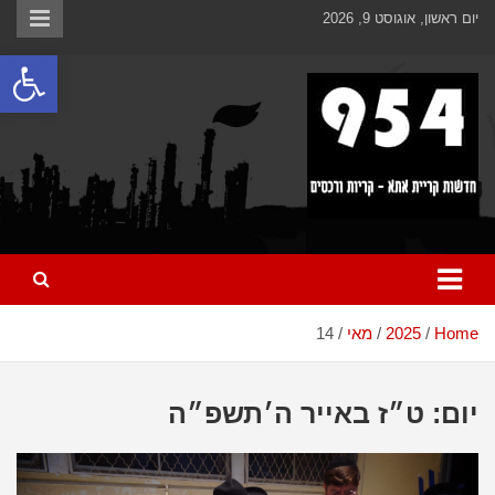
Ski
לתוכן
יום ראשון, אוגוסט 9, 2026
t
פתח
conten
כל מה שחדש ומעניין בקריית אתא והקריות
954 חדשות קריית אתא
Home
2025
מאי
14
יום:
ט״ז באייר ה׳תשפ״ה