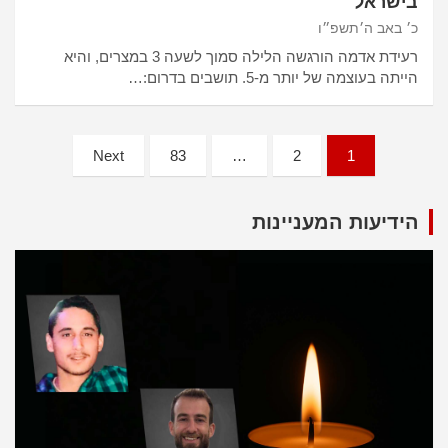
בישראל
כ׳ באב ה׳תשפ״ו
רעידת אדמה הורגשה הלילה סמוך לשעה 3 במצרים, והיא
הייתה בעוצמה של יותר מ-5. תושבים בדרום:…
Posts
Next
83
…
2
1
pagination
הידיעות המעניינות