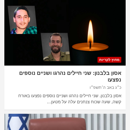
מחוץ לקריות
אסון בלבנון: שני חיילים נהרגו ושניים נוספים
נפצעו
כ״ג באב ה׳תשפ״ו
אסון בלבנון. שני חיילים נהרגו ושניים נוספים נפצעו באורח
קשה, שעה שכוח צנחנים עלה על מטען…