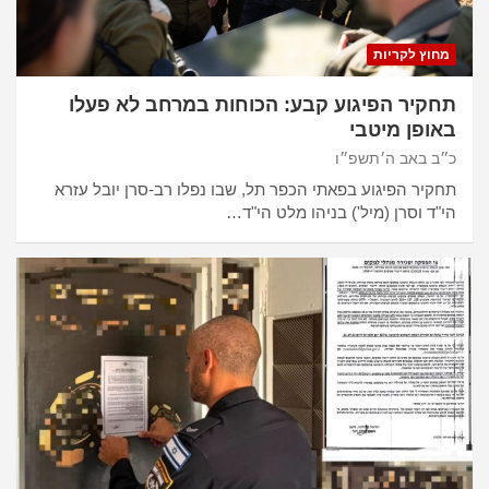
מחוץ לקריות
תחקיר הפיגוע קבע: הכוחות במרחב לא פעלו
באופן מיטבי
כ״ב באב ה׳תשפ״ו
תחקיר הפיגוע בפאתי הכפר תל, שבו נפלו רב-סרן יובל עזרא
הי"ד וסרן (מיל') בניהו מלט הי"ד…