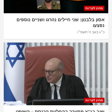
מחוץ לקריות
אסון בלבנון: שני חיילים נהרגו ושניים נוספים
נפצעו
כ״ג באב ה׳תשפ״ו
מחוץ לקריות
שוב בג"צ מתערב בהחלטת הכנסת – השופט