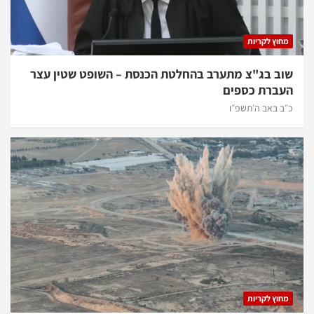
מחוץ לקריות
שוב בג"צ מתערב בהחלטת הכנסת – השופט שטין עצר
העברת כספים
כ״ב באב ה׳תשפ״ו
מחוץ לקריות