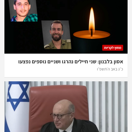
מחוץ לקריות
אסון בלבנון: שני חיילים נהרגו ושניים נוספים נפצעו
כ״ג באב ה׳תשפ״ו