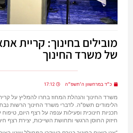
מובילים בחינוך: קריית את
של משרד החינוך
כ״ד במרחשוון ה׳תשפ״ה
17:12
משרד החינוך והנהלת המחוז בחרו להמליץ על קרי
הלימודים תשפ”ה. לדברי משרד החינוך הרשות נבחר
תכניות חינוכית ופעילות ענפה על רצף היום, טיפוח
חיזוק החוסן הרגשי ותחושת השייכות, יצירת רצף חינו
“אנו רואים בחינוך כגורם העיקרי המחולל שינוי בא