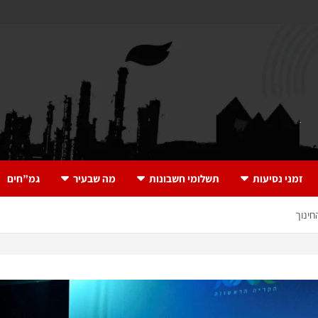
זמני נסיעות
תשלומי חשבונות
מה שבעיר
גמ”חים
חינוך