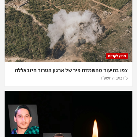
מחוץ לקריות
צפו בתיעוד מהשמדת פיר של ארגון הטרור חיזבאללה
כ״ו באב ה׳תשפ״ו