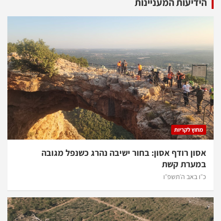
הידיעות המעניינות
מחוץ לקריות
אסון רודף אסון: בחור ישיבה נהרג כשנפל מגובה
במערת קשת
כ״ו באב ה׳תשפ״ו