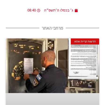
ג׳ בכסלו ה׳תשפ״ה
08:40
מרחבי האתר
חדשות קריית אתא