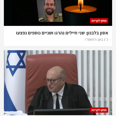
מחוץ לקריות
אסון בלבנון: שני חיילים נהרגו ושניים נוספים נפצעו
כ״ג באב ה׳תשפ״ו
מחוץ לקריות