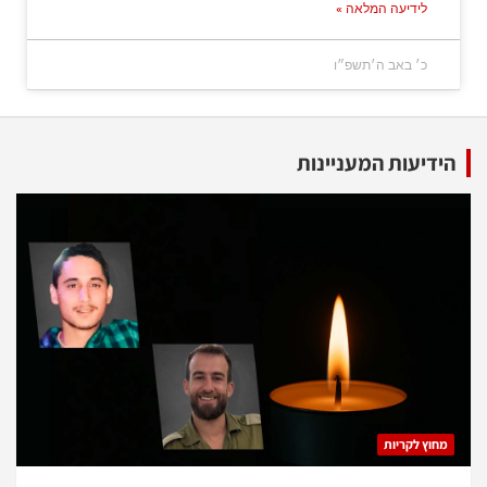
לידיעה המלאה »
כ׳ באב ה׳תשפ״ו
הידיעות המעניינות
מחוץ לקריות