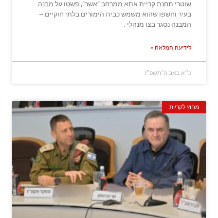
שוטרי תחנת קריית אתא ממרחב “אשר”, פשטו על מבנה
בעיר וחשפו שהוא משמש כבית הימורים בלתי חוקיים –
המבנה נסגר בצו מנהלי .
לידיעה המלאה »
כ״א באב ה׳תשפ״ו
מחוץ לקריות