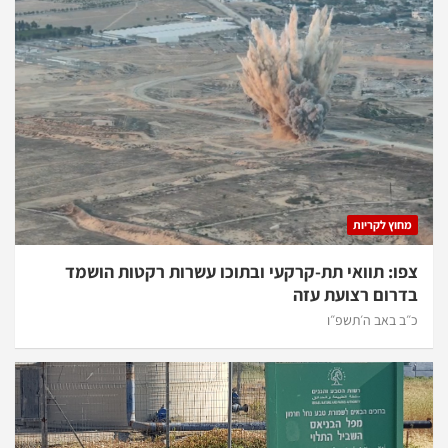
מחוץ לקריות
צפו: תוואי תת-קרקעי ובתוכו עשרות רקטות הושמד
בדרום רצועת עזה
כ״ב באב ה׳תשפ״ו