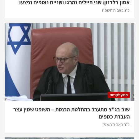
אסון בלבנון: שני חיילים נהרגו ושניים נוספים נפצעו
כ״ג באב ה׳תשפ״ו
מחוץ לקריות
שוב בג"צ מתערב בהחלטת הכנסת – השופט שטין עצר
העברת כספים
כ״ב באב ה׳תשפ״ו