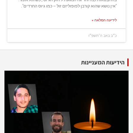
"אין נושא שהוא קורבן לפופוליזם זול – כמו גיוס החרדים".
לידיעה המלאה »
כ״ב באב ה׳תשפ״ו
הידיעות המעניינות