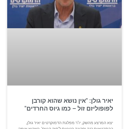
יאיר גולן: "אין נושא שהוא קורבן
לפופוליזם זול – כמו גיוס החרדים"
יצא המרצע מהשק, יו"ר מפלגת הדמוקרטים יאיר גולן,
בהתבטאות כנה וחריגה הנוגעת ל’חוק הגיוס’, כשהוא אומר: