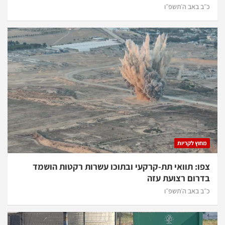
כ״ב באב ה׳תשפ״ו
מחוץ לקריות
צפו: תוואי תת-קרקעי ובתוכו עשרות רקטות הושמד
בדרום רצועת עזה
כ״ב באב ה׳תשפ״ו