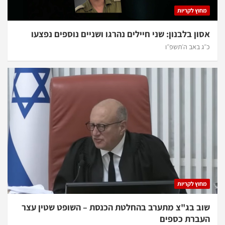
מחוץ לקריות
אסון בלבנון: שני חיילים נהרגו ושניים נוספים נפצעו
כ״ג באב ה׳תשפ״ו
מחוץ לקריות
שוב בג"צ מתערב בהחלטת הכנסת – השופט שטין עצר
העברת כספים