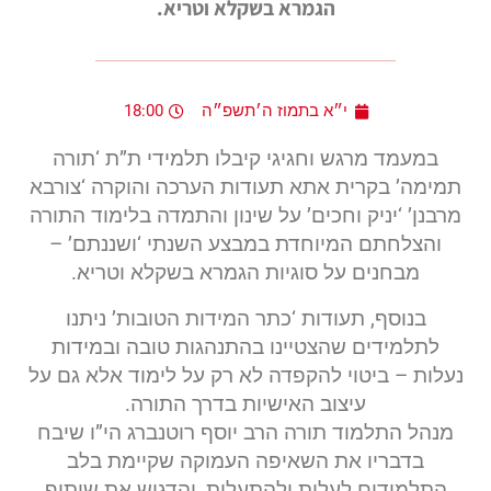
הגמרא בשקלא וטריא.
י״א בתמוז ה׳תשפ״ה
18:00
במעמד מרגש וחגיגי קיבלו תלמידי ת”ת ‘תורה
תמימה’ בקרית אתא תעודות הערכה והוקרה ‘צורבא
מרבנן’ ‘יניק וחכים’ על שינון והתמדה בלימוד התורה
והצלחתם המיוחדת במבצע השנתי ‘ושננתם’ –
מבחנים על סוגיות הגמרא בשקלא וטריא.
בנוסף, תעודות ‘כתר המידות הטובות’ ניתנו
לתלמידים שהצטיינו בהתנהגות טובה ובמידות
נעלות – ביטוי להקפדה לא רק על לימוד אלא גם על
עיצוב האישיות בדרך התורה.
מנהל התלמוד תורה הרב יוסף רוטנברג הי”ו שיבח
בדבריו את השאיפה העמוקה שקיימת בלב
התלמידים לעלות ולהתעלות, והדגיש את שיתוף