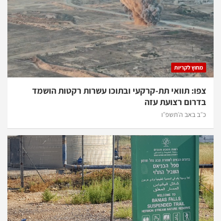
מחוץ לקריות
צפו: תוואי תת-קרקעי ובתוכו עשרות רקטות הושמד
בדרום רצועת עזה
כ״ב באב ה׳תשפ״ו