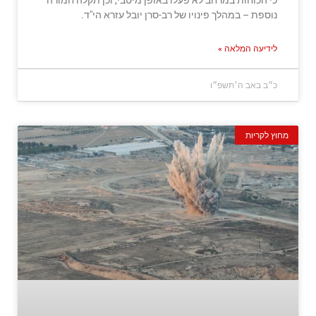
כי הכוחות במרחב לא פעלו באופן מיטבי, וכן תקלה חמורה
נוספת – במהלך פינויו של רב-סרן יובל עזרא הי"ד.
לידיעה המלאה »
כ״ב באב ה׳תשפ״ו
מחוץ לקריות