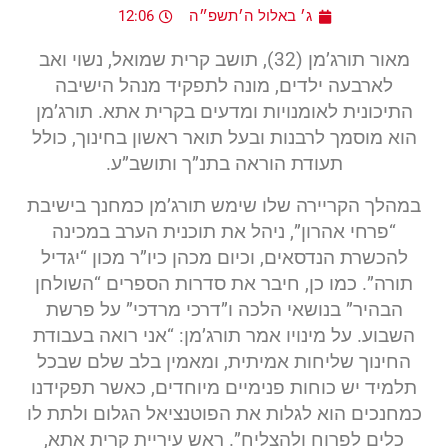
ג׳ באלול ה׳תשפ״ה
12:06
מאור תורג’מן (32), תושב קרית שמואל, נשוי ואב
לארבעה ילדים, מונה לתפקיד מנהל הישיבה
התיכונית לאומנויות ומדעים בקרית אתא. תורג’מן
הוא מוסמך לרבנות ובעל תואר ראשון בחינוך, כולל
תעודת הוראה בתנ”ך ותושב”ע.
במהלך הקריירה שלו שימש תורג’מן כמחנך בישיבת
“פרחי אהרון”, ניהל את תוכנית הערב במכינה
להכשרת הנדסאים, וכיום מכהן כיו”ר מכון “יגדיל
תורה”. כמו כן, חיבר את סדרות הספרים “השולחן
הבהיר” בנושאי הלכה ו”דרכי מרדכי” על פרשת
השבוע. על מינויו אמר תורג’מן: “אני רואה בעבודת
החינוך שליחות אמיתית, ומאמין בלב שלם שבכל
תלמיד יש כוחות פנימיים מיוחדים, כאשר תפקידנו
כמחנכים הוא לגלות את הפוטנציאל הגלום ולתת לו
כלים לפרוח ולהצליח”. ראש עיריית קרית אתא,