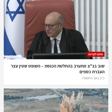
מחוץ לקריות
שוב בג"צ מתערב בהחלטת הכנסת – השופט שטין עצר
העברת כספים
כ״ב באב ה׳תשפ״ו