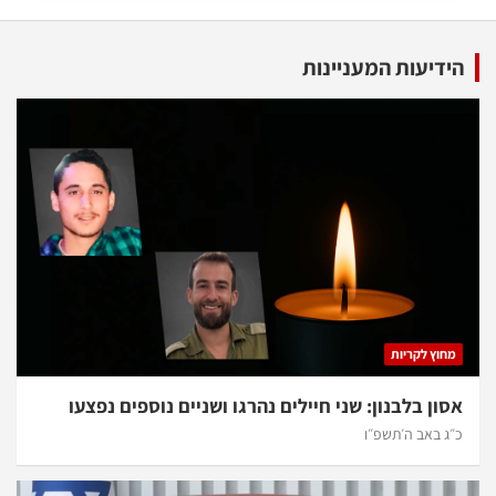
הידיעות המעניינות
מחוץ לקריות
אסון בלבנון: שני חיילים נהרגו ושניים נוספים נפצעו
כ״ג באב ה׳תשפ״ו