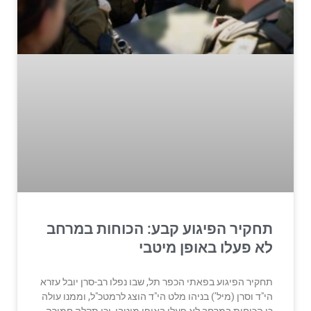
תחקיר הפיגוע קבע: הכוחות במרחב
לא פעלו באופן מיטבי
תחקיר הפיגוע בפאתי הכפר תל, שבו נפלו רב-סרן יובל עזרא
הי"ד וסרן (מיל’) בניהו מלט הי"ד הוצג לרמטכ"ל, וממנו עולה