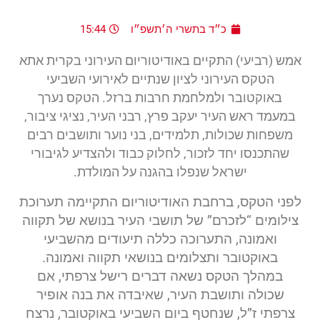
כ״ד בתשרי ה׳תשפ״ו
15:44
אמש (רביעי) התקיים באודיטוריום העירוני בקרית אתא
הטקס העירוני לציון שנתיים לאירועי השביעי
באוקטובר ולמלחמת חרבות ברזל. הטקס נערך
במעמד ראש העיר יעקב פרץ, רבני העיר, נציגי ציבור,
משפחות שכולות, תלמידים, בני נוער ותושבים רבים
שהתכנסו יחד לזכור, לחלוק כבוד ולהצדיע לגיבורי
ישראל שנפלו בהגנה על המולדת.
לפני הטקס, ברחבת האודיטוריום התקיימה תערוכת
צילומים “לזכרם” של תושבי העיר בנושא של תקווה
ואמונה, התערוכה כללה תיעודים מהשביעי
באוקטובר ותצלומים בנושאי תקווה ואמונה.
במהלך הטקס נשאה דברים רישל צרפתי, אם
שכולה ותושבת העיר, שאיבדה את בנה אופיר
צרפתי ז”ל, שנחטף ביום השביעי באוקטובר, נרצח