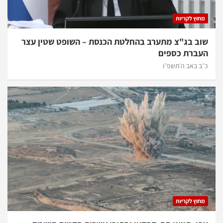
מחוץ לקריות
שוב בג"צ מתערב בהחלטת הכנסת – השופט שטין עצר
העברת כספים
כ״ב באב ה׳תשפ״ו
מחוץ לקריות