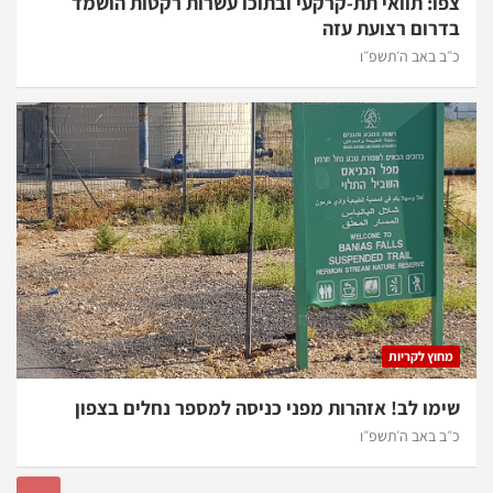
צפו: תוואי תת-קרקעי ובתוכו עשרות רקטות הושמד
בדרום רצועת עזה
כ״ב באב ה׳תשפ״ו
מחוץ לקריות
שימו לב! אזהרות מפני כניסה למספר נחלים בצפון
כ״ב באב ה׳תשפ״ו