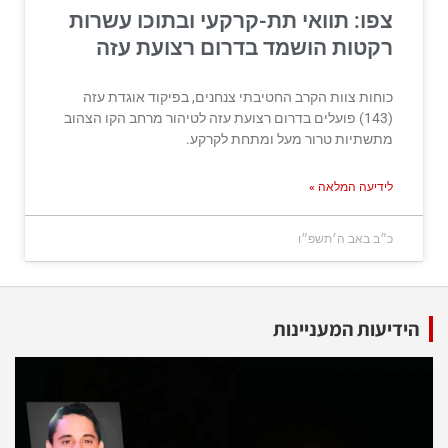
צפו: תוואי תת-קרקעי ובתוכו עשרות
רקטות הושמד בדרום רצועת עזה
כוחות צוות הקרב החטיבתי צנחנים, בפיקוד אוגדת עזה
(143) פועלים בדרום רצועת עזה לטיהור מרחב הקו הצהוב
מתשתיות טרור מעל ומתחת לקרקע.
לידיעה המלאה »
כ״ב באב ה׳תשפ״ו
הידיעות המעניינות