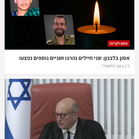
מחוץ לקריות
אסון בלבנון: שני חיילים נהרגו ושניים נוספים נפצעו
כ״ג באב ה׳תשפ״ו