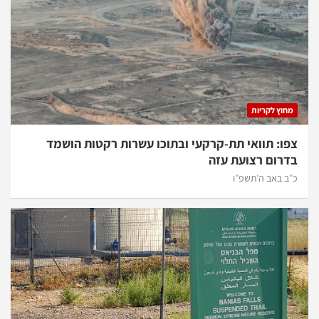
מחוץ לקריות
צפו: תוואי תת-קרקעי ובתוכו עשרות רקטות הושמד
בדרום רצועת עזה
כ״ב באב ה׳תשפ״ו