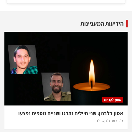
הידיעות המעניינות
מחוץ לקריות
אסון בלבנון: שני חיילים נהרגו ושניים נוספים נפצעו
כ״ג באב ה׳תשפ״ו