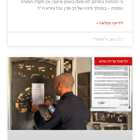
כי הכוחות במרחב לא פעלו באופן מיטבי, וכן תקלה חמורה
נוספת – במהלך פינויו של רב-סרן יובל עזרא הי"ד.
לידיעה המלאה »
כ״ב באב ה׳תשפ״ו
חדשות קריית אתא