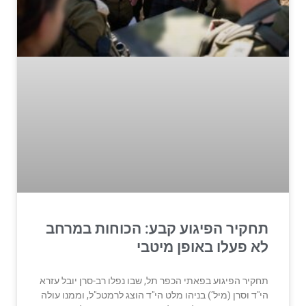
תחקיר הפיגוע קבע: הכוחות במרחב
לא פעלו באופן מיטבי
תחקיר הפיגוע בפאתי הכפר תל, שבו נפלו רב-סרן יובל עזרא
הי"ד וסרן (מיל’) בניהו מלט הי"ד הוצג לרמטכ"ל, וממנו עולה