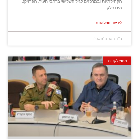
הקהילתיות ובמרכזים לגיל השלישי ברחבי העיר. הפרויקט
הינו חלק
לידיעה המלאה »
כ״ד באב ה׳תשפ״ו
מחוץ לקריות