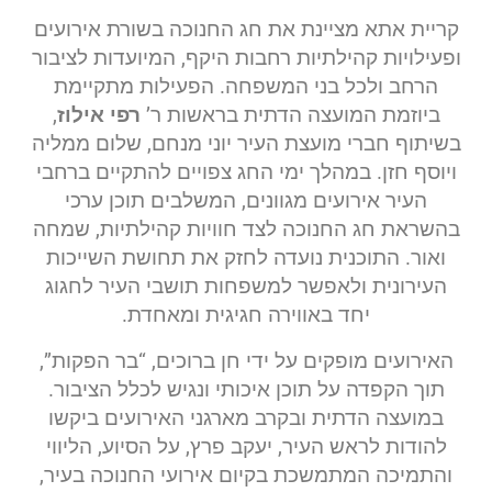
קריית אתא מציינת את חג החנוכה בשורת אירועים
ופעילויות קהילתיות רחבות היקף, המיועדות לציבור
הרחב ולכל בני המשפחה. הפעילות מתקיימת
ביוזמת המועצה הדתית בראשות ר’
רפי אילוז
,
בשיתוף חברי מועצת העיר יוני מנחם, שלום ממליה
ויוסף חזן. במהלך ימי החג צפויים להתקיים ברחבי
העיר אירועים מגוונים, המשלבים תוכן ערכי
בהשראת חג החנוכה לצד חוויות קהילתיות, שמחה
ואור. התוכנית נועדה לחזק את תחושת השייכות
העירונית ולאפשר למשפחות תושבי העיר לחגוג
יחד באווירה חגיגית ומאחדת.
האירועים מופקים על ידי חן ברוכים, “בר הפקות”,
תוך הקפדה על תוכן איכותי ונגיש לכלל הציבור.
במועצה הדתית ובקרב מארגני האירועים ביקשו
להודות לראש העיר, יעקב פרץ, על הסיוע, הליווי
והתמיכה המתמשכת בקיום אירועי החנוכה בעיר,