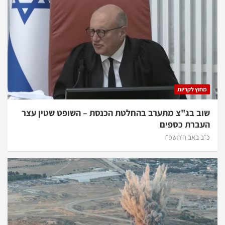
מחוץ לקריות
שוב בג"צ מתערב בהחלטת הכנסת – השופט שטין עצר
העברת כספים
כ״ב באב ה׳תשפ״ו