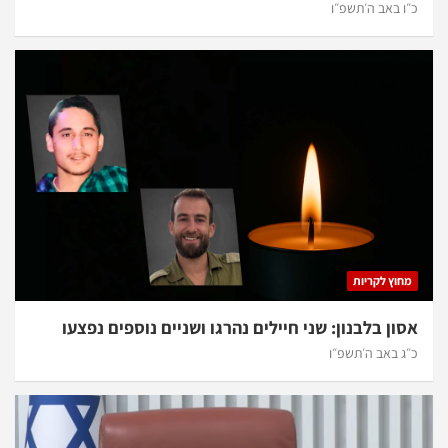
כ״ו באב ה׳תשפ״ו
מחוץ לקריות
אסון בלבנון: שני חיילים נהרגו ושניים נוספים נפצעו
כ״ג באב ה׳תשפ״ו