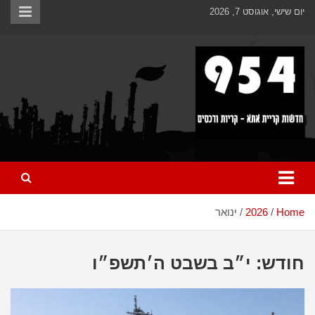
Ski
לתוכן
יום שישי, אוגוסט 7, 2026
t
conten
כל מה שחדש ומעניין בקריית אתא והקריות
954 חדשות קריית אתא
Home
2026
ינואר
חודש:
י״ב בשבט ה׳תשפ״ו