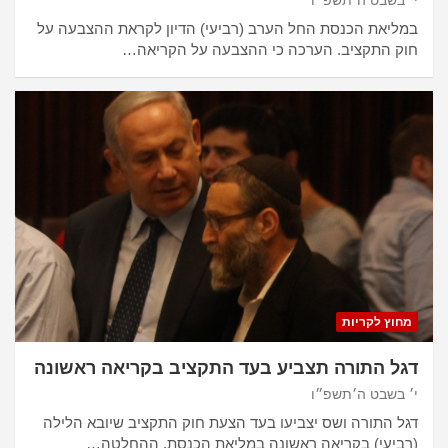
י׳ בשבט ה׳תשפ״ו
במליאת הכנסת החל הערב (רביעי) הדיון לקראת ההצבעה על
חוק התקציב. הערכה כי ההצבעה על הקריאה…
מחוץ לקריות
דגל התורה תצביע בעד התקציב בקריאה ראשונה
י׳ בשבט ה׳תשפ״ו
דגל התורה ושס יצביעו בעד הצעת חוק התקציב שיובא הלילה
(רביעי) בקריאה ראשונה במליאת הכנסת. ההחלטה…