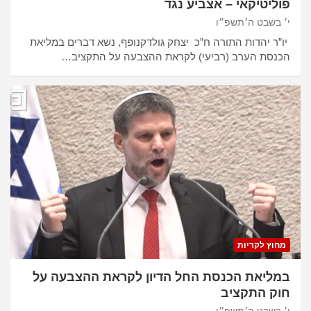
פוליטיקאי – אצביע נגד
י׳ בשבט ה׳תשפ״ו
יו”ר יהדות התורה ח”כ יצחק גולדקנופף, נשא דברים במליאת
הכנסת הערב (רביעי) לקראת ההצבעה על התקציב…
מחוץ לקריות
במליאת הכנסת החל הדיון לקראת ההצבעה על
חוק התקציב