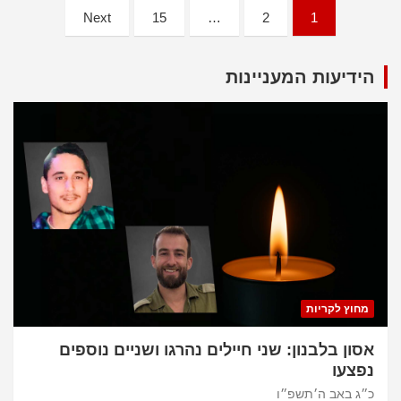
Posts
Next
15
…
2
1
pagination
הידיעות המעניינות
מחוץ לקריות
אסון בלבנון: שני חיילים נהרגו ושניים נוספים
נפצעו
כ״ג באב ה׳תשפ״ו